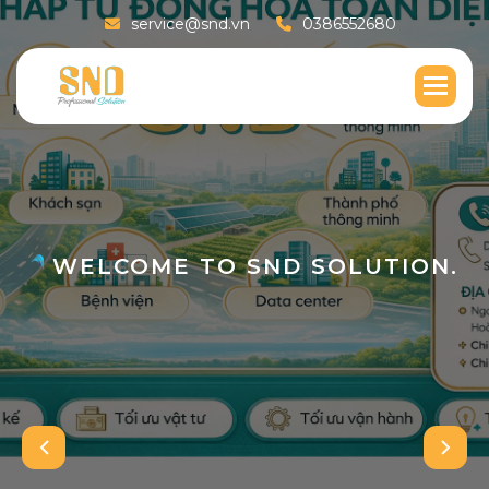
service@snd.vn
0386552680
WELCOME TO SND SOLUTION.