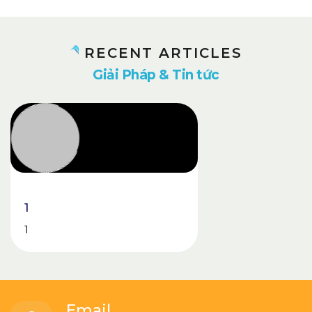
RECENT ARTICLES
G
i
ả
i
P
h
á
p
&
T
i
n
t
ứ
c
1
1
Email