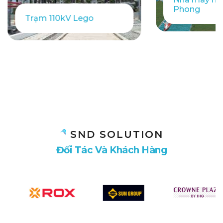
Phong
Trạm 110kV Lego
SND SOLUTION
Đ
ố
i
T
á
c
V
à
K
h
á
c
h
H
à
n
g