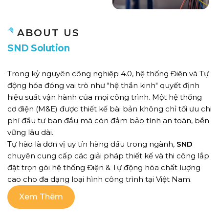
ABOUT US
S
N
D
S
o
l
u
t
i
o
n
Trong kỷ nguyên công nghiệp 4.0, hệ thống Điện và Tự
động hóa đóng vai trò như "hệ thần kinh" quyết định
hiệu suất vận hành của mọi công trình. Một hệ thống
cơ điện (M&E) được thiết kế bài bản không chỉ tối ưu chi
phí đầu tư ban đầu mà còn đảm bảo tính an toàn, bền
vững lâu dài.
Tự hào là đơn vị uy tín hàng đầu trong ngành,
SND
chuyên cung cấp các giải pháp thiết kế và thi công lắp
đặt trọn gói hệ thống Điện & Tự động hóa chất lượng
cao cho đa dạng loại hình công trình tại Việt Nam.
✅ Nhà máy công nghiệp (nặng & nhẹ)
Xem Thêm
✅ Tòa nhà cao tầng (Building)