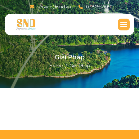
service@snd.vn
0386552680
G
i
ả
i
P
h
á
p
Home
Giải Pháp
1
24/04/2026
SND Solution
Đọc Thêm