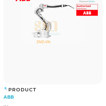
PRODUCT
A
B
B