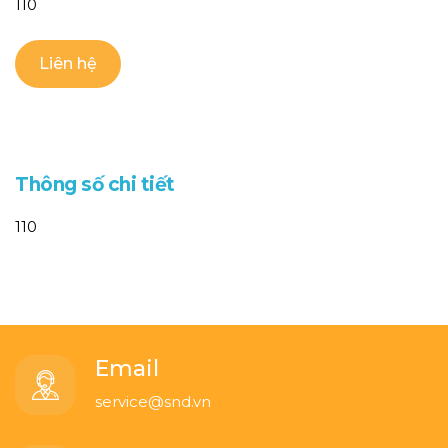
110
Liên hệ
T
h
ô
n
g
s
ố
c
h
i
t
i
ế
t
110
Email
service@snd.vn