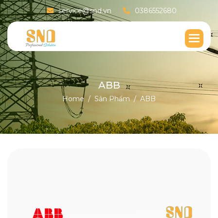
service@snd.vn
0386552680
A
B
B
Home
Sản Phẩm
ABB